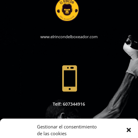
www.elrincondelboxeador.com

Telf: 607344916
Gestionar el consentimiento
de las cookies