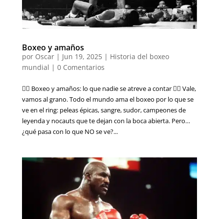
Boxeo y amaños
por
Oscar
|
Jun 19, 2025
|
Historia del boxeo
mundial
|
0 Comentarios
🕵️‍♂️ Boxeo y amaños: lo que nadie se atreve a contar 😶‍🌫️ Vale,
vamos al grano. Todo el mundo ama el boxeo por lo que se
ve en el ring: peleas épicas, sangre, sudor, campeones de
leyenda y nocauts que te dejan con la boca abierta. Pero…
¿qué pasa con lo que NO se ve?...