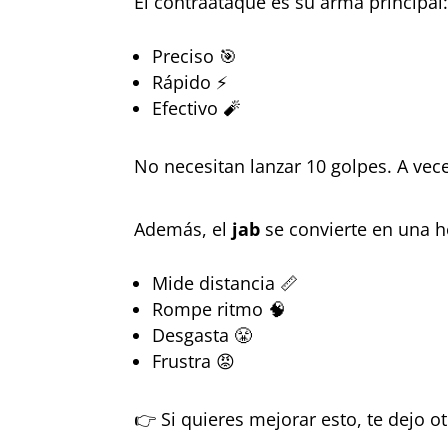
El contraataque es su arma principal
Preciso 🎯
Rápido ⚡
Efectivo 🧨
No necesitan lanzar 10 golpes. A ve
Además, el
jab
se convierte en una h
Mide distancia 📏
Rompe ritmo 🧠
Desgasta 😤
Frustra 😡
👉 Si quieres mejorar esto, te dejo ot