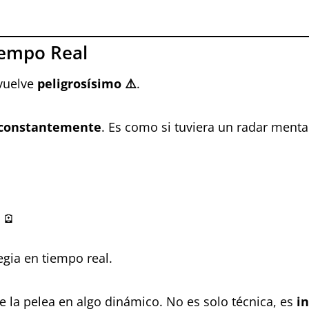
Tiempo Real
 vuelve
peligrosísimo ⚠️
.
 constantemente
. Es como si tuviera un radar menta
 🪫
egia en tiempo real.
e la pelea en algo dinámico. No es solo técnica, es
i