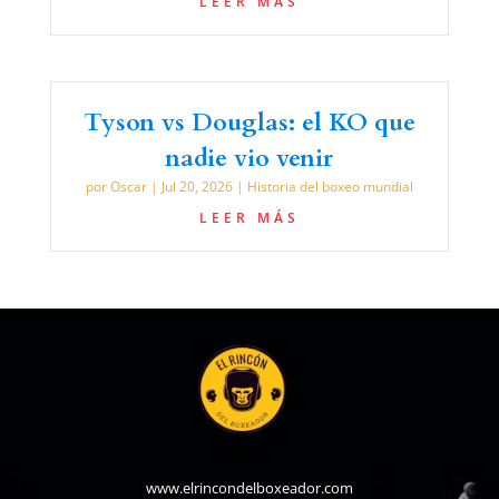
LEER MÁS
Tyson vs Douglas: el KO que
nadie vio venir
por
Oscar
|
Jul 20, 2026
|
Historia del boxeo mundial
LEER MÁS
www.elrincondelboxeador.com