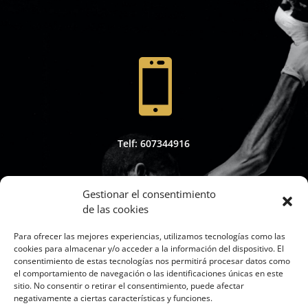

Telf: 607344916
Gestionar el consentimiento
de las cookies

Para ofrecer las mejores experiencias, utilizamos tecnologías como las
cookies para almacenar y/o acceder a la información del dispositivo. El
consentimiento de estas tecnologías nos permitirá procesar datos como
el comportamiento de navegación o las identificaciones únicas en este
sitio. No consentir o retirar el consentimiento, puede afectar
Whapsap: 607344916
negativamente a ciertas características y funciones.