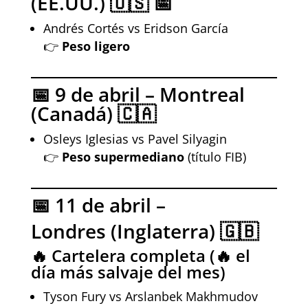
(EE.UU.) 🇺🇸 📅
Andrés Cortés vs Eridson García
👉
Peso ligero
📅 9 de abril – Montreal
(Canadá) 🇨🇦
Osleys Iglesias vs Pavel Silyagin
👉
Peso supermediano
(título FIB)
📅 11 de abril –
Londres (Inglaterra) 🇬🇧
🔥 Cartelera completa (🔥 el
día más salvaje del mes)
Tyson Fury vs Arslanbek Makhmudov