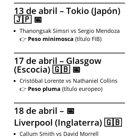
13 de abril – Tokio (Japón)
🇯🇵 📅
Thanongsak Simsri vs Sergio Mendoza
👉
Peso minimosca
(título FIB)
17 de abril – Glasgow
(Escocia) 🇬🇧 📅
Cristóbal Lorente vs Nathaniel Collins
👉
Peso pluma
(título europeo)
18 de abril – 📅
Liverpool (Inglaterra) 🇬🇧
Callum Smith vs David Morrell