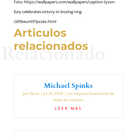
Foto: https://wallpapers.com/wallpapers/caption-tyson-
fury-celebrates-victory-in-boxing-ring-
cld5beunt97pcsex.html
Articulos
relacionados
Relacionado
Michael Spinks
por
Oscar
|
Jul 29, 2026
|
Los mejores boxeadores de
todos los tiempos
LEER MÁS