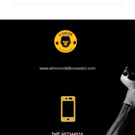
www.elrincondelboxeador.com

Telf: 607344916