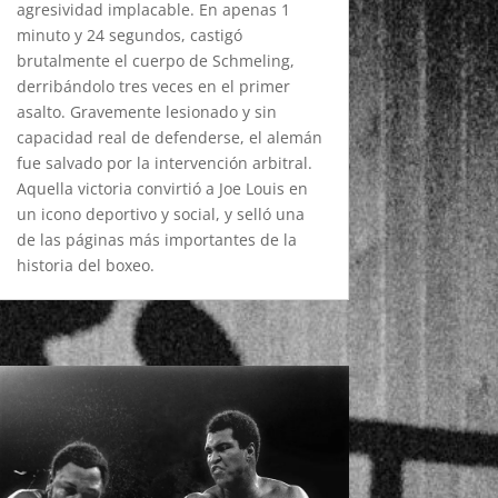
agresividad implacable. En apenas 1
minuto y 24 segundos, castigó
brutalmente el cuerpo de Schmeling,
derribándolo tres veces en el primer
asalto. Gravemente lesionado y sin
capacidad real de defenderse, el alemán
fue salvado por la intervención arbitral.
Aquella victoria convirtió a Joe Louis en
un icono deportivo y social, y selló una
de las páginas más importantes de la
historia del boxeo.