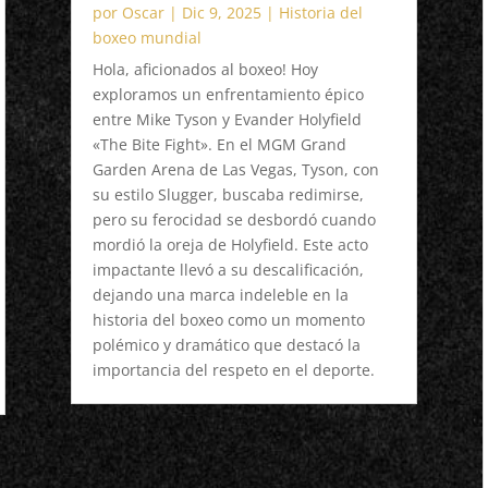
por
Oscar
|
Dic 9, 2025
|
Historia del
boxeo mundial
Hola, aficionados al boxeo! Hoy
exploramos un enfrentamiento épico
entre Mike Tyson y Evander Holyfield
«The Bite Fight». En el MGM Grand
Garden Arena de Las Vegas, Tyson, con
su estilo Slugger, buscaba redimirse,
pero su ferocidad se desbordó cuando
mordió la oreja de Holyfield. Este acto
impactante llevó a su descalificación,
dejando una marca indeleble en la
historia del boxeo como un momento
polémico y dramático que destacó la
importancia del respeto en el deporte.