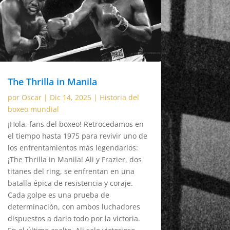
The Thrilla in Manila
por
Oscar
|
Dic 14, 2025
|
Historia del
boxeo mundial
¡Hola, fans del boxeo! Retrocedamos en
el tiempo hasta 1975 para revivir uno de
los enfrentamientos más legendarios:
¡The Thrilla in Manila! Ali y Frazier, dos
titanes del ring, se enfrentan en una
batalla épica de resistencia y coraje.
Cada golpe es una prueba de
determinación, con ambos luchadores
dispuestos a darlo todo por la victoria.