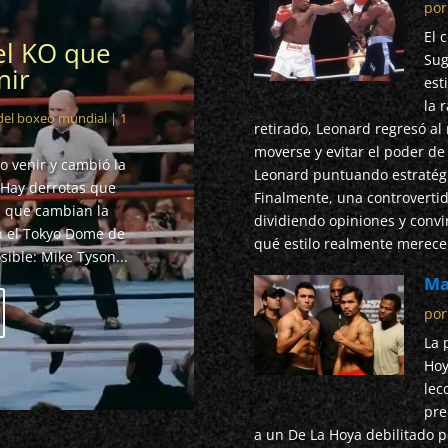
po
El 
el KO que
Sug
nir
est
la 
 del boxeo mundial
| 1
retirado, Leonard regresó al 
moverse y evitar el poder de
o venir y cambió la
Leonard puntuando estratég
 Hay derrotas que
Finalmente, una controvertida
s que cambian la
dividiendo opiniones y convi
en el Tokyo Dome de
qué estilo realmente merece 
sible: Mike Tyson...
Ma
po
La 
Hoy
lec
pre
a un De La Hoya debilitado po