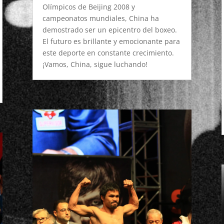
Olímpicos de Beijing 2008 y
campeonatos mundiales, China ha
demostrado ser un epicentro del boxeo.
El futuro es brillante y emocionante para
este deporte en constante crecimiento.
¡Vamos, China, sigue luchando!