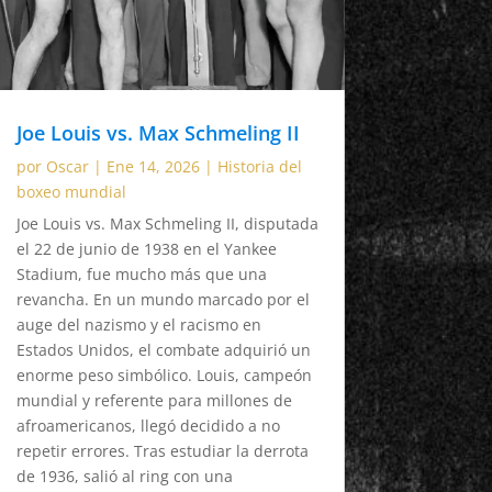
Joe Louis vs. Max Schmeling II
por
Oscar
|
Ene 14, 2026
|
Historia del
boxeo mundial
Joe Louis vs. Max Schmeling II, disputada
el 22 de junio de 1938 en el Yankee
Stadium, fue mucho más que una
revancha. En un mundo marcado por el
auge del nazismo y el racismo en
Estados Unidos, el combate adquirió un
enorme peso simbólico. Louis, campeón
mundial y referente para millones de
afroamericanos, llegó decidido a no
repetir errores. Tras estudiar la derrota
de 1936, salió al ring con una