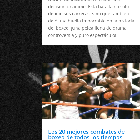
decisión unánime. Esta batalla no solo
definió sus carreras, sino que también
dejó una huella imborrable en la historia
del boxeo. ¡Una pelea llena de drama,
controversia y puro espectáculo!
Los 20 mejores combates de
boxeo de todos los tiempos