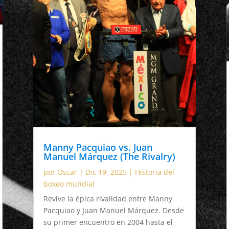
Manny Pacquiao vs. Juan
Manuel Márquez (The Rivalry)
por
Oscar
|
Dic 19, 2025
|
Historia del
boxeo mundial
Revive la épica rivalidad entre Manny
Pacquiao y Juan Manuel Márquez. Desde
su primer encuentro en 2004 hasta el