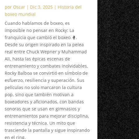
por
Oscar
|
Dic 3, 2025
|
Historia del
boxeo mundial
Cuando hablamos de boxeo, es
imposible no pensar en Rocky: La
franquicia que cambió el boxeo 🥊.
Desde su origen inspirado en la pelea
real entre Chuck Wepner y Muhammad
Ali, hasta las épicas escenas de
entrenamiento y combates inolvidables,
Rocky Balboa se convirtió en símbolo de
esfuerzo, resiliencia y superación. Sus
películas no solo marcaron la cultura
pop, sino que también motivan a
boxeadores y aficionados, con bandas
sonoras que se usan en gimnasios y
entrenamientos para mejorar disciplina,
resistencia y técnica. Un mito que
trasciende la pantalla y sigue inspirando
en el ring.