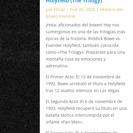
Holyfield (The Trilogy)
por
Oscar
|
Ene 26, 2026
|
Historia del
boxeo mundial
¡Hola, aficionados del boxeo! Hoy nos
sumergimos en una de las trilogías más
épicas de la historia: Riddick Bowe vs.
Evander Holyfield, también conocida
como «The Trilogy». Prepárate para una
montaña rusa de emociones y
adrenalina.
El Primer Acto: El 13 de noviembre de
1992, Bowe arrebató el título a Holyfield
tras 12 asaltos intensos en Las Vegas.
El Segundo Acto: El 6 de noviembre de
1993, Holyfield recuperó su título en una
batalla táctica interrumpida por el
infame «Fan Man».
El Tercer Acto: El 4 de noviembre de