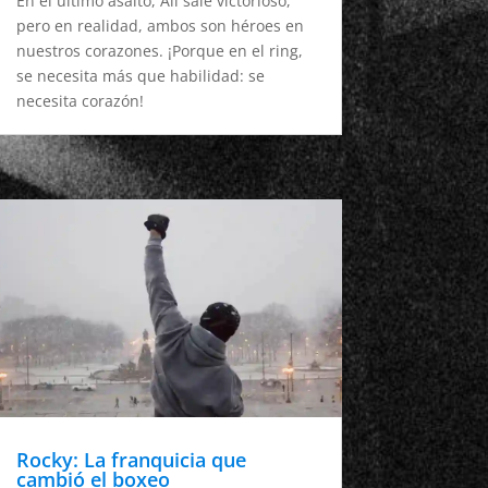
En el último asalto, Ali sale victorioso,
pero en realidad, ambos son héroes en
nuestros corazones. ¡Porque en el ring,
se necesita más que habilidad: se
necesita corazón!
Rocky: La franquicia que
cambió el boxeo