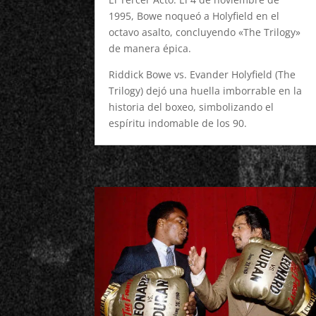
1995, Bowe noqueó a Holyfield en el
octavo asalto, concluyendo «The Trilogy»
de manera épica.
Riddick Bowe vs. Evander Holyfield (The
Trilogy) dejó una huella imborrable en la
historia del boxeo, simbolizando el
espíritu indomable de los 90.