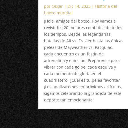
por
Oscar
|
Dic 14, 2025
|
Historia del
boxeo mundial
¡Hola, amigos del boxeo! Hoy vamos a
revivir los 20 mejores combates de todos
los tiempos. Desde las legendarias
batallas de Ali vs. Frazier hasta las épicas
peleas de Mayweather vs. Pacquiao,
cada encuentro es un festín de
adrenalina y emoción. Prepárense para
vibrar con cada golpe, cada esquiva y
cada momento de gloria en el
cuadrilátero. ¿Cuál es tu pelea favorita?
¡Los analizaremos en próximos artículos,
sigamos celebrando la grandeza de este
deporte tan emocionante!