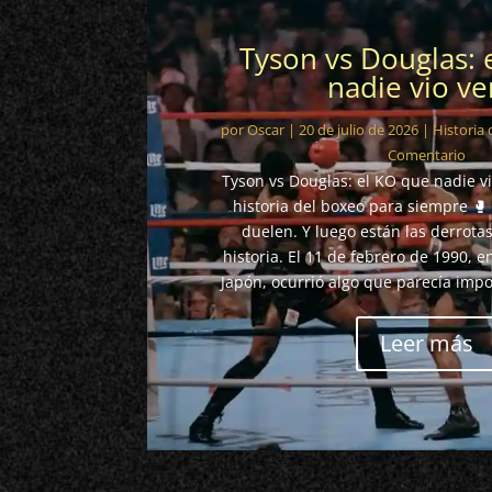
Tyson vs Douglas: 
nadie vio ve
por
Oscar
|
20 de julio de 2026
|
Historia
Comentario
Tyson vs Douglas: el KO que nadie vi
historia del boxeo para siempre 🥊
duelen. Y luego están las derrota
historia. El 11 de febrero de 1990, 
Japón, ocurrió algo que parecía impo
Leer más