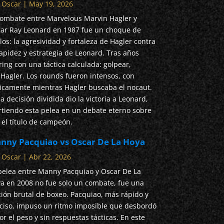
r
Oscar
|
May 19, 2026
combate entre Marvelous Marvin Hagler y
ar Ray Leonard en 1987 fue un choque de
ilos: la agresividad y fortaleza de Hagler contra
rapidez y estrategia de Leonard. Tras años
ring con una táctica calculada: golpear,
 Hagler. Los rounds fueron intensos, con
icamente mientras Hagler buscaba el nocaut.
 decisión dividida dio la victoria a Leonard,
rtiendo esta pelea en un debate eterno sobre
el título de campeón.
nny Pacquiao vs Oscar De La Hoya
r
Oscar
|
Abr 22, 2026
pelea entre Manny Pacquiao y Oscar De La
a en 2008 no fue solo un combate, fue una
ción brutal de boxeo. Pacquiao, más rápido y
ciso, impuso un ritmo imposible que desbordó
r el peso y sin respuestas tácticas. En este