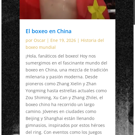
El boxeo en China
por
Oscar
|
Ene 19, 2026
|
Historia del
boxeo mundial
¡Hola, fanáticos del boxeo! Hoy nos
sumergimos en el fascinante mundo del
boxeo en China, una mezcla de tradición
milenaria y pasión moderna. Desde
pioneros como Zhang Xielin y Zhan
Yongming hasta estrellas actuales como
Zou Shiming, Xu Can y Zhang Zhilei, el
boxeo chino ha recorrido un largo
camino. Jóvenes en ciudades como
Beijing y Shanghai están llenando
gimnasios, inspirados por estos héroes
del ring. Con eventos como los Juegos