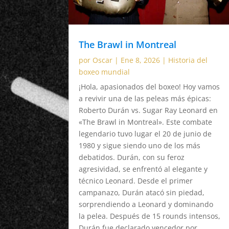
The Brawl in Montreal
por
Oscar
|
Ene 8, 2026
|
Historia del
boxeo mundial
¡Hola, apasionados del boxeo! Hoy vamos
a revivir una de las peleas más épicas:
Roberto Durán vs. Sugar Ray Leonard en
«The Brawl in Montreal». Este combate
legendario tuvo lugar el 20 de junio de
1980 y sigue siendo uno de los más
debatidos. Durán, con su feroz
agresividad, se enfrentó al elegante y
técnico Leonard. Desde el primer
campanazo, Durán atacó sin piedad,
sorprendiendo a Leonard y dominando
la pelea. Después de 15 rounds intensos,
Durán fue declarado vencedor por