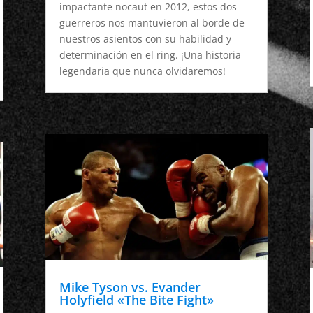
impactante nocaut en 2012, estos dos
guerreros nos mantuvieron al borde de
nuestros asientos con su habilidad y
determinación en el ring. ¡Una historia
legendaria que nunca olvidaremos!
Mike Tyson vs. Evander
Holyfield «The Bite Fight»