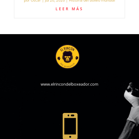
por
Oscar
|
Jul 20, 2026
|
Historia del boxeo mundial
LEER MÁS
www.elrincondelboxeador.com
