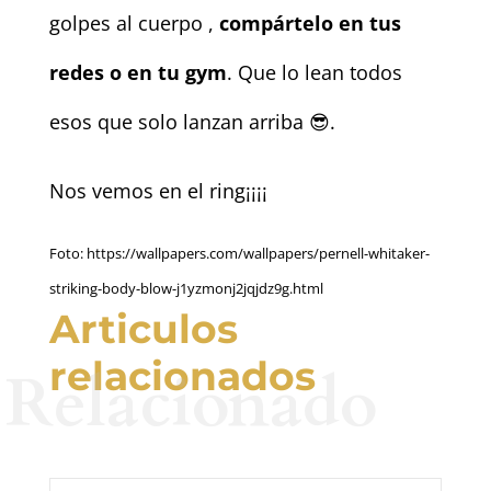
golpes al cuerpo ,
compártelo en tus
redes o en tu gym
. Que lo lean todos
esos que solo lanzan arriba 😎.
Nos vemos en el ring¡¡¡¡
Foto: https://wallpapers.com/wallpapers/pernell-whitaker-
striking-body-blow-j1yzmonj2jqjdz9g.html
Articulos
relacionados
Relacionado