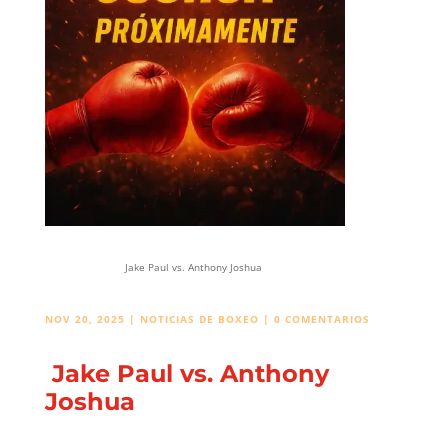
Jake Paul vs. Anthony Joshua
NOV 20, 2025
|
NOTICIAS DE BOXEO
|
0 COMENTARIOS
Jake Paul vs. Anthony
Joshua