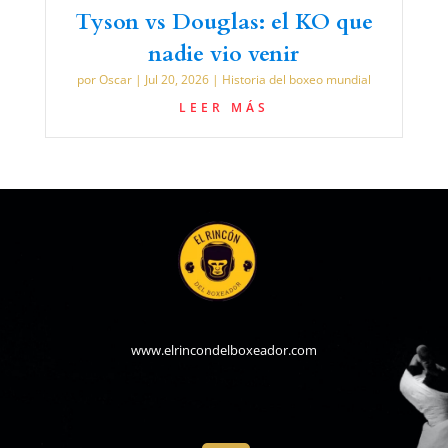
Tyson vs Douglas: el KO que
nadie vio venir
por
Oscar
|
Jul 20, 2026
|
Historia del boxeo mundial
LEER MÁS
www.elrincondelboxeador.com