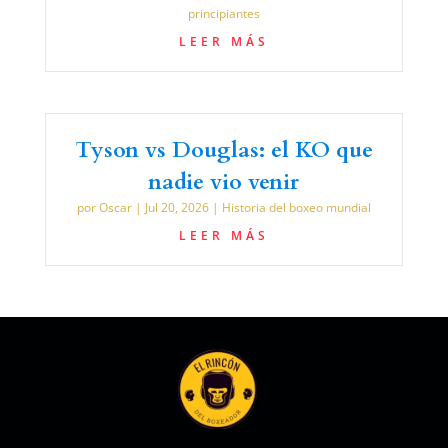
principiantes
LEER MÁS
Tyson vs Douglas: el KO que
nadie vio venir
por
Oscar
|
Jul 20, 2026
|
Historia del boxeo mundial
LEER MÁS