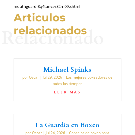
mouthguard-8q4tanvsv82rn09e.html
Articulos
relacionados
Relacionado
Michael Spinks
por
Oscar
|
Jul 29, 2026
|
Los mejores boxeadores de
todos los tiempos
LEER MÁS
La Guardia en Boxeo
por
Oscar
|
Jul 24, 2026
|
Consejos de boxeo para